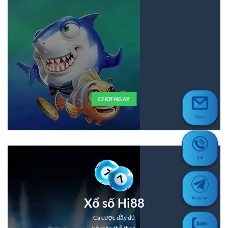
CHƠI NGAY
Gmail
Sđt
Telegram
Xổ số Hi88
Cá cược đầy đủ