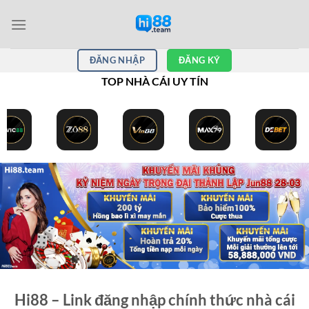
Bỏ
qua
nội
dung
ĐĂNG KÝ
ĐĂNG NHẬP
TOP NHÀ CÁI UY TÍN
Hi88 – Link đăng nhập chính thức nhà cái